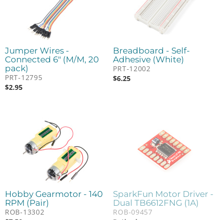
Jumper Wires -
Breadboard - Self-
Connected 6" (M/M, 20
Adhesive (White)
pack)
PRT-12002
PRT-12795
$
6.25
$
2.95
Hobby Gearmotor - 140
SparkFun Motor Driver -
RPM (Pair)
Dual TB6612FNG (1A)
ROB-13302
ROB-09457