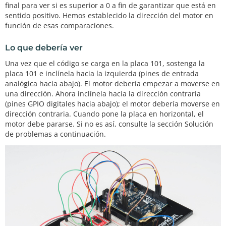
final para ver si es superior a 0 a fin de garantizar que está en
  }

sentido positivo. Hemos establecido la dirección del motor en
//the Y is in the negative orientation (analog p
función de esas comparaciones.
ins up) and is set to 2
else
  {

Lo que debería ver
reverse
();

Una vez que el código se carga en la placa 101, sostenga la
  }

placa 101 e inclínela hacia la izquierda (pines de entrada
}

analógica hacia abajo). El motor debería empezar a moverse en
//custom function for driving the motor forward
una dirección. Ahora inclínela hacia la dirección contraria
void
forward
()

(pines GPIO digitales hacia abajo); el motor debería moverse en
{

dirección contraria. Cuando pone la placa en horizontal, el
digitalWrite
(DIR_A, HIGH);

motor debe pararse. Si no es así, consulte la sección Solución
digitalWrite
(DIR_B, LOW);

de problemas a continuación.
digitalWrite
(PWM, HIGH);

}

//custom function for driving the motor in reverse
void
reverse
()

{

digitalWrite
(DIR_A, LOW);

digitalWrite
(DIR_B, HIGH);

digitalWrite
(PWM, HIGH);
