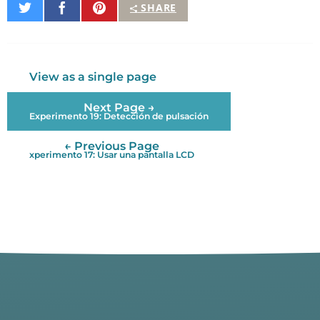
Share
Share
Pin
SHARE
on
on
It
Twitter
Facebook
View as a single page
Next Page →
Experimento 19: Detección de pulsación
← Previous Page
xperimento 17: Usar una pantalla LCD