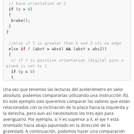
// base orientation on Z
// calculate the absolute values, to determine th
if
 (z 
>
0
)

e largest
 {

int
 absX 
=
abs
(x);

brake
();

int
 absY 
=
abs
(y);

 }

int
 absZ 
=
abs
(z);

}

if
 ( (absZ 
>
 absX) 
&
&
 (absZ 
>
 absY))

//else if Y is greater than X and Z its on edge
{

 else 
if
 ( (absY 
>
 absX) 
&
&
 (absY 
>
 absZ))

// base orientation on Z
 {

if
 (z 
>
0
)

// if Y is positive orientation (digital pins u
 {

p)and is set to 1
brake
();

if
 (y 
>
0
)

 }

  {

}

forward
();

Una vez que tenemos las lecturas del acelerómetro en valor
  }

//else if Y is greater than X and Z its on edge
//the Y is in the negative orientation (analog p
absoluto, podemos compararlas utilizando una instrucción if().
 else 
if
 ( (absY 
>
 absX) 
&
&
 (absY 
>
 absZ))

ins up) and is set to 2
En este ejemplo solo queremos comparar los valores que están
 {

else
relacionados con la inclinación de la placa hacia la izquierda y
// if Y is positive orientation (digital pins u
  {

la derecha, pero aun así necesitamos los tres ejes para
p)and is set to 1
reverse
();

averiguarlo. Por ejemplo, si Y es superior a X, el eje Y está
if
 (y 
>
0
)

  }

orientado hacia abajo (apuntado en la dirección de la
  {

gravedad). A continuación, podemos hacer una comparación
forward
();
