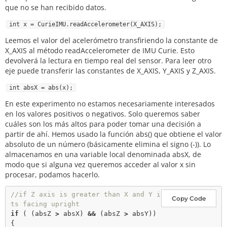
que no se han recibido datos.
// previous orientation (for comparison). Start at 
(-1) to start with
int x = CurieIMU.readAccelerometer(X_AXIS);
void
setup
()

Leemos el valor del acelerómetro transfiriendo la constante de
{

X_AXIS al método readAccelerometer de IMU Curie. Esto
//set motor control pins to OUTPUT
devolverá la lectura en tiempo real del sensor. Para leer otro
pinMode
eje puede transferir las constantes de X_AXIS, Y_AXIS y Z_AXIS.
pinMode
pinMode
(PWM, OUTPUT);

int absX = abs(x);
En este experimento no estamos necesariamente interesados
// Start the acceleromter
en los valores positivos o negativos. Solo queremos saber
 CurieIMU.
begin
();

cuáles son los más altos para poder tomar una decisión a
// Set the accelerometer range to 2G
partir de ahí. Hemos usado la función abs() que obtiene el valor
CurieIMU.
setAccelerometerRange
(
2
);

absoluto de un número (básicamente elimina el signo (-)). Lo
}

almacenamos en una variable local denominada absX, de
modo que si alguna vez queremos acceder al valor x sin
void
loop
()

procesar, podamos hacerlo.
{

// read accelerometer:
//if Z axis is greater than X and Y i
Copy Code
int
 x 
=
 CurieIMU.
readAccelerometer
(X_AXIS);

ts facing upright
int
 y 
=
 CurieIMU.
readAccelerometer
(Y_AXIS);

if
 ( (absZ 
>
 absX) 
&
&
 (absZ 
>
 absY))

int
 z 
=
 CurieIMU.
readAccelerometer
(Z_AXIS);

{
