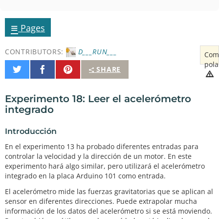
≡
Pages
CONTRIBUTORS:
D___RUN___
Com
pola
Share
Share
Pin
SHARE
on
on
It
Twitter
Facebook
Experimento 18: Leer el acelerómetro
integrado
Introducción
En el experimento 13 ha probado diferentes entradas para
controlar la velocidad y la dirección de un motor. En este
experimento hará algo similar, pero utilizará el acelerómetro
integrado en la placa Arduino 101 como entrada.
El acelerómetro mide las fuerzas gravitatorias que se aplican al
sensor en diferentes direcciones. Puede extrapolar mucha
información de los datos del acelerómetro si se está moviendo.