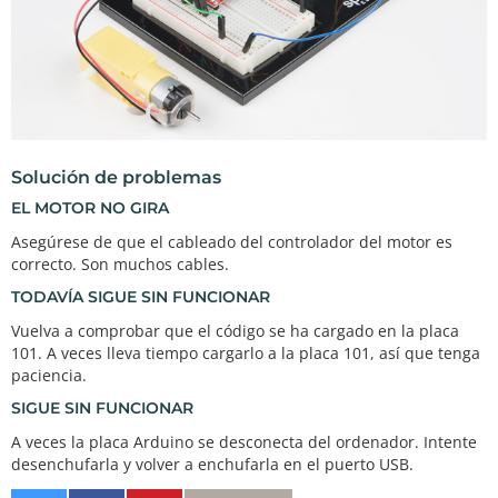
}

//custom function for braking the motor
void
brake
()

{

digitalWrite
(DIR_A, LOW);

digitalWrite
(DIR_B, LOW);

digitalWrite
(PWM, LOW);

Solución de problemas
EL MOTOR NO GIRA
Asegúrese de que el cableado del controlador del motor es
correcto. Son muchos cables.
TODAVÍA SIGUE SIN FUNCIONAR
Vuelva a comprobar que el código se ha cargado en la placa
101. A veces lleva tiempo cargarlo a la placa 101, así que tenga
paciencia.
SIGUE SIN FUNCIONAR
A veces la placa Arduino se desconecta del ordenador. Intente
desenchufarla y volver a enchufarla en el puerto USB.