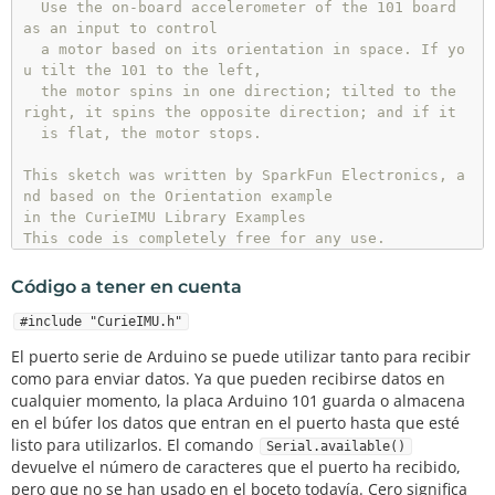
  Use the on-board accelerometer of the 101 board 
as an input to control

  a motor based on its orientation in space. If yo
u tilt the 101 to the left,

  the motor spins in one direction; tilted to the 
right, it spins the opposite direction; and if it

  is flat, the motor stops.

This sketch was written by SparkFun Electronics, a
nd based on the Orientation example

in the CurieIMU Library Examples

This code is completely free for any use.

Visit http://learn.sparkfun.com/products/2 for SIK 
information.

Código a tener en cuenta
Visit http://www.arduino.cc to learn more about Ar
duino.

#include "CurieIMU.h"
*/
El puerto serie de Arduino se puede utilizar tanto para recibir
como para enviar datos. Ya que pueden recibirse datos en
#
include
"CurieIMU.h"
cualquier momento, la placa Arduino 101 guarda o almacena
en el búfer los datos que entran en el puerto hasta que esté
const
int
 DIR_A 
=
4
listo para utilizarlos. El comando
Serial.available()
const
int
 DIR_B 
=
5
devuelve el número de caracteres que el puerto ha recibido,
const
int
 PWM 
=
6
;

pero que no se han usado en el boceto todavía. Cero significa